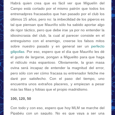
Habrá quien crea que es fácil ver que Miguelín del
Campo está cortado por el mismo patrón que todos los
entrenadpres fracasados que han pasado por el club los
últimos 15 años, pero no: la imbecilidad de los piperos es
tal que piensan que Mauriño sólo ha sabido aportar algo
de rigor táctico, pero que debe irse ya por no entender la
idiosincrasia del club, la cual al parecer consiste en el
entreguismo con el enemigo, creerse los falsos mitos
sobre nuestro pasado y en general ser un
perfecto
gilipollas
. Por eso, espero que el día que Mauriño les dé
el gusto de largarse, pongan a Miguelito para que haga
el ridículo más espantoso. Obviamente, la gran masa
ovina será incapaz de entender la magnitud del error,
pero sólo con ver cómo fracasa su entrenador fetiche me
daré por satisfecho. Con el paso del tiempo, uno
encuentra unos extraños placeres, y empiezan a pesar
más las filias y fobias que el propio madridismo.
100, 120, 50
Con todo y con eso, espero que hoy MLM se marche del
Pipabéu con un saquito. No es que vaya a ser una