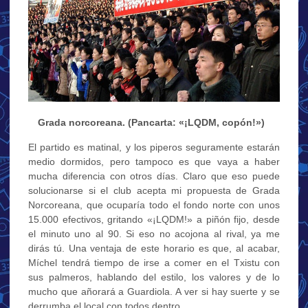
…
Grada norcoreana.
(Pancarta: «¡LQDM, copón!»)
El partido es matinal, y los piperos seguramente estarán
medio dormidos, pero tampoco es que vaya a haber
mucha diferencia con otros días. Claro que eso puede
solucionarse si el club acepta mi propuesta de Grada
Norcoreana, que ocuparía todo el fondo norte con unos
15.000 efectivos, gritando «¡LQDM!» a piñón fijo, desde
el minuto uno al 90. Si eso no acojona al rival, ya me
dirás tú. Una ventaja de este horario es que, al acabar,
Míchel tendrá tiempo de irse a comer en el Txistu con
sus palmeros, hablando del estilo, los valores y de lo
mucho que añorará a Guardiola. A ver si hay suerte y se
derrumba el local con todos dentro.