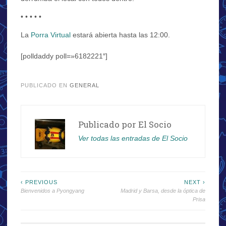
• • • • •
La
Porra Virtual
estará abierta hasta las 12:00.
[polldaddy poll=»6182221″]
.
PUBLICADO EN
GENERAL
Publicado por
El Socio
Ver todas las entradas de El Socio
Navegación
‹ PREVIOUS
NEXT ›
Bienvenidos a Pyongyang
Madrid y Barsa, desde la óptica de
de
Prisa
entradas