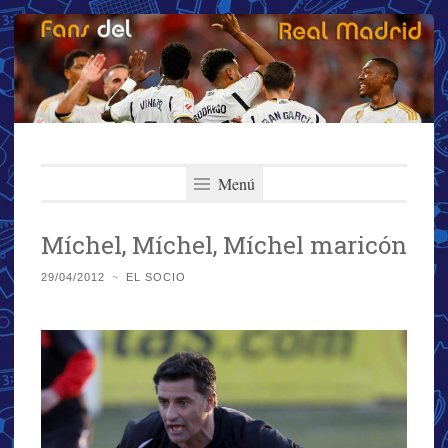
Fans del Real
Saltar
El primer y más importante blog del Real Madrid
al
Menú
Madrid
contenido
Míchel, Míchel, Míchel maricón
29/04/2012
~
EL SOCIO