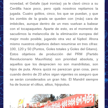
novedad, el Getafe (qué ironías) ya le clavó cinco a su
Cerdilla hace poco, pero ojalá nosotros repitamos la
jugada. Cuatro golitos, cinco, los que se puedan, y que
los zombis de la grada se queden con (más) cara de
imbéciles, aunque dentro de un mes vuelvan a babear
con el tocapaquetes. Aparte de esto, es el momento de
sacudirnos la melancolía de la eliminación europea del
mejor modo posible, jugando otra vez al fúpbol. Ahora
mismo nuestros objetivos deben resumirse en tres cifras:
100, 120 y 50 (Puntos, Goles totales y Goles del Gitano).
Estos objetivos de producción del PRM (Partido
Revolucionario Mauriñista) son prioridad absoluta, y
aquellos que los desprecien no son mandrilistas, son
hijos de puta. Ahora quizá no parezcan gran cosa, pero
cuando dentro de 20 años sigan vigentes os aseguro que
se serán considerados un gran hito. El Mandril siempre
ha de buscar el ciltius, altius, hijoputius.