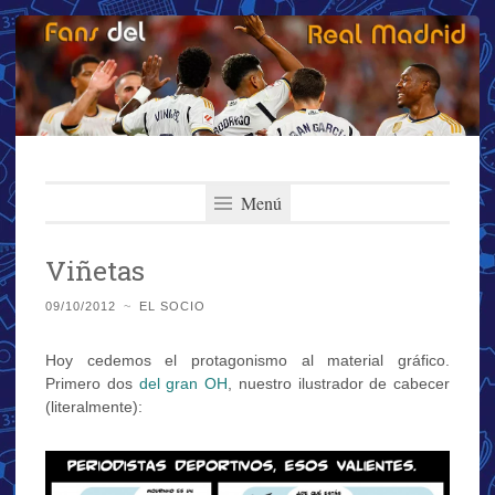
Fans del Real
Saltar
El primer y más importante blog del Real Madrid
al
Menú
Madrid
contenido
Viñetas
09/10/2012
~
EL SOCIO
Hoy cedemos el protagonismo al material gráfico.
Primero dos
del gran OH
, nuestro ilustrador de cabecer
(literalmente):