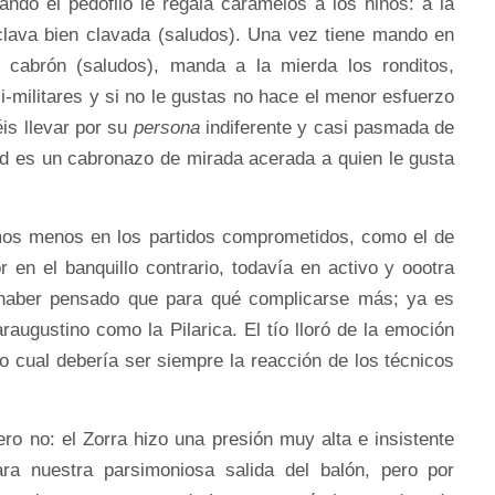
ando el pedófilo le regala caramelos a los niños: a la
clava bien clavada (saludos). Una vez tiene mando en
cabrón (saludos), manda a la mierda los ronditos,
i-militares y si no le gustas no hace el menor esfuerzo
éis llevar por su
persona
indiferente y casi pasmada de
ad es un cabronazo de mirada acerada a quien le gusta
mos menos en los partidos comprometidos, como el de
 en el banquillo contrario, todavía en activo y oootra
haber pensado que para qué complicarse más; ya es
araugustino como la Pilarica. El tío lloró de la emoción
 lo cual debería ser siempre la reacción de los técnicos
ero no: el Zorra hizo una presión muy alta e insistente
ra nuestra parsimoniosa salida del balón, pero por