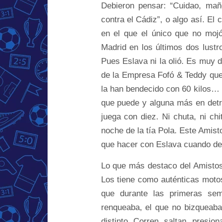
Debieron pensar: “Cuidao, mañ
contra el Cádiz”, o algo así. El
en el que el único que no mojó
Madrid en los últimos dos lustr
Pues Eslava ni la olió. Es muy d
de la Empresa Fofó & Teddy que
la han bendecido con 60 kilos… 
que puede y alguna más en detri
juega con diez. Ni chuta, ni c
noche de la tía Pola. Este Amist
que hacer con Eslava cuando de
Lo que más destaco del Amistoso
Los tiene como auténticas motos,
que durante las primeras se
renqueaba, el que no bizqueaba
distinto. Corren, saltan, presi