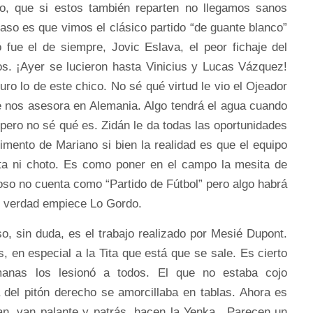
o, que si estos también reparten no llegamos sanos
 caso es que vimos el clásico partido “de guante blanco”
 fue el de siempre, Jovic Eslava, el peor fichaje del
os. ¡Ayer se lucieron hasta Vinicius y Lucas Vázquez!
uro lo de este chico. No sé qué virtud le vio el Ojeador
 nos asesora en Alemania. Algo tendrá el agua cuando
pero no sé qué es. Zidán le da todas las oportunidades
mento de Mariano si bien la realidad es que el equipo
hita ni choto. Es como poner en el campo la mesita de
oso no cuenta como “Partido de Fútbol” pero algo habrá
 verdad empiece Lo Gordo.
, sin duda, es el trabajo realizado por Mesié Dupont.
 en especial a la Tita que está que se sale. Es cierto
manas los lesionó a todos. El que no estaba cojo
 del pitón derecho se amorcillaba en tablas. Ahora es
onan, van palante y patrás, hacen la Yenka…Parecen un