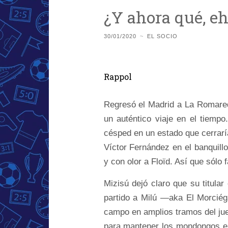
¿Y ahora qué, e
30/01/2020
~
EL SOCIO
Rappol
Regresó el Madrid a La Romared
un auténtico viaje en el tiemp
césped en un estado que cerrar
Víctor Fernández en el banquill
y con olor a Floïd. Así que sólo 
Mizisú dejó claro que su titular
partido a Milú —aka El Morciéga
campo en amplios tramos del jueg
para mantener los mondongos en