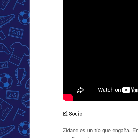
El Socio
Zidane es un tío que engaña. Emp