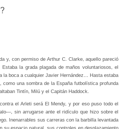
h?
a y, con permiso de Arthur C. Clarke, aquello pareció
o. Estaba la grada plagada de maños voluntariosos, el
ía la boca a cualquier Javier Hernández… Hasta estaba
o, como una sombra de la España futbolística profunda
faltaban Tintín, Milú y el Capitán Haddock.
 contra el Arleti será El Mendy, y por eso puso todo el
lo—, sin arrugarse ante el ridículo que hizo sobre el
o. Inenarrables sus carreras con la barbilla levantada
 su espacio natural, sus controles en desplazamiento