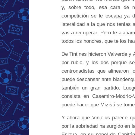
y, sobre todo, esa cara de 
competición se le escapa ya d
lateralidad a la que nos tenías 
vas a recuperar. Pero te alaba
todos los honores, que te los h
De Tintines hicieron Valverde y
por rubio, y los dos porque se
centronadistas que alinearon 
puede descansar ante blandeng
también un gran partido. Lueg
consista en Casemiro-Modric-V
puede hacer que Mizisú se tome 
Y ahora que Vinicius parece q
por la sobriedad ha surgido en l
Eslava, en su papel de Capitá