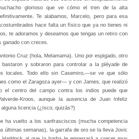
muchacho glorioso que ve cómo el tren de la alta
efinitivamente. Te alabamos, Marcelo, pero para esa
acostumbrados hace falta un físico que ya no tienes ni
mos, te adoramos y deseamos que tengas un retiro con
as ganado con creces.
 Antonio Cruz (hola, Melamama). Uno por espigado, otro
 bastaron y sobraron para controlar a la pléyade de
los locales. Todo ello sin Casemiro,—se ve que sólo
ues como el Zaragoza ayer— y con James, que realizó
o el centro del campo contra los indios puede que
alverde-Kroos, aunque la ausencia de Juan Infeliz
alguna licencia (¿Isco, quizás?)
ue ha vuelto a los sanfrasciscos (mucha competencia
as últimas semanas), la garrafa de oro se la lleva Jovic
n Haddock al que la barba le empezará a crecer muy