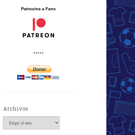
Patrocina a Fans
·····
Archivos
Archivos