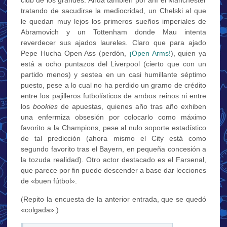
club de los grandes. Anda también por ahí el Manchester
tratando de sacudirse la mediocridad, un Chelski al que
le quedan muy lejos los primeros sueños imperiales de
Abramovich y un Tottenham donde Mau intenta
reverdecer sus ajados laureles. Claro que para ajado
Pepe Hucha Open Ass (perdón,
¡Open Arms!
), quien ya
está a ocho puntazos del Liverpool (cierto que con un
partido menos) y sestea en un casi humillante séptimo
puesto, pese a lo cual no ha perdido un gramo de crédito
entre los pajilleros futbolísticos de ambos reinos ni entre
los
bookies
de apuestas, quienes año tras año exhiben
una enfermiza obsesión por colocarlo como máximo
favorito a la Champions, pese al nulo soporte estadístico
de tal predicción (ahora mismo el City está como
segundo favorito tras el Bayern, en pequeña concesión a
la tozuda realidad). Otro actor destacado es el Farsenal,
que parece por fin puede descender a base dar lecciones
de «buen fútbol».
(Repito la encuesta de la anterior entrada, que se quedó
«colgada».)