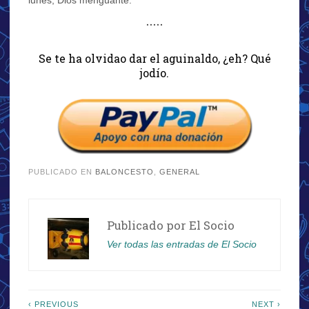
lunes, Dios menguante.
·····
Se te ha olvidao dar el aguinaldo, ¿eh? Qué
jodío.
PUBLICADO EN
BALONCESTO
,
GENERAL
Publicado por
El Socio
Ver todas las entradas de El Socio
Navegación
‹ PREVIOUS
NEXT ›