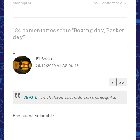
Superliga SÍ
MILF of the Year 2020
de
entradas
184 comentarios sobre “
Boxing day, Basket
day
”
El Socio
26/12/2020 A LAS 06:48
AnG-L
: un chuletón cocinado con mantequilla.
Eso suena saludable.