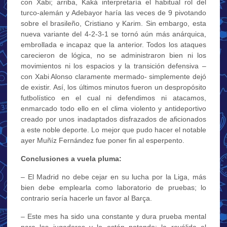
con Xabi; arriba, Kaká interpretaría el habitual rol del
turco-alemán y Adebayor haría las veces de 9 pivotando
sobre el brasileño, Cristiano y Karim. Sin embargo, esta
nueva variante del 4-2-3-1 se tornó aún más anárquica,
embrollada e incapaz que la anterior. Todos los ataques
carecieron de lógica, no se administraron bien ni los
movimientos ni los espacios y la transición defensiva –
con Xabi Alonso claramente mermado- simplemente dejó
de existir. Así, los últimos minutos fueron un despropósito
futbolístico en el cual ni defendimos ni atacamos,
enmarcado todo ello en el clima violento y antideportivo
creado por unos inadaptados disfrazados de aficionados
a este noble deporte. Lo mejor que pudo hacer el notable
ayer Muñíz Fernández fue poner fin al esperpento.
Conclusiones a vuela pluma:
– El Madrid no debe cejar en su lucha por la Liga, más
bien debe emplearla como laboratorio de pruebas; lo
contrario sería hacerle un favor al Barça.
– Este mes ha sido una constante y dura prueba mental
para los jugadores y lo están notando; la reválida el