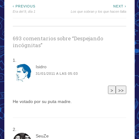
Navegación
‹ PREVIOUS
NEXT ›
Era del 9, día 1
Los que sobran y los que hacen falta
de
entradas
693 comentarios sobre “
Despejando
incógnitas
”
Isidro
31/01/2011 A LAS 05:03
He votado por su puta madre.
SeuZe