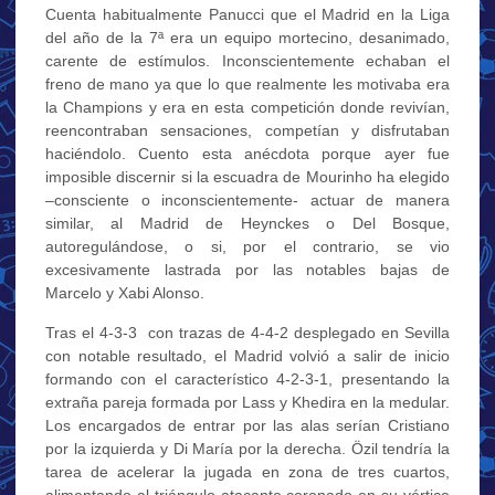
Cuenta habitualmente Panucci que el Madrid en la Liga
del año de la 7ª era un equipo mortecino, desanimado,
carente de estímulos. Inconscientemente echaban el
freno de mano ya que lo que realmente les motivaba era
la Champions y era en esta competición donde revivían,
reencontraban sensaciones, competían y disfrutaban
haciéndolo. Cuento esta anécdota porque ayer fue
imposible discernir si la escuadra de Mourinho ha elegido
–consciente o inconscientemente- actuar de manera
similar, al Madrid de Heynckes o Del Bosque,
autoregulándose, o si, por el contrario, se vio
excesivamente lastrada por las notables bajas de
Marcelo y Xabi Alonso.
Tras el 4-3-3 con trazas de 4-4-2 desplegado en Sevilla
con notable resultado, el Madrid volvió a salir de inicio
formando con el característico 4-2-3-1, presentando la
extraña pareja formada por Lass y Khedira en la medular.
Los encargados de entrar por las alas serían Cristiano
por la izquierda y Di María por la derecha. Özil tendría la
tarea de acelerar la jugada en zona de tres cuartos,
alimentando al triángulo atacante coronado en su vértice