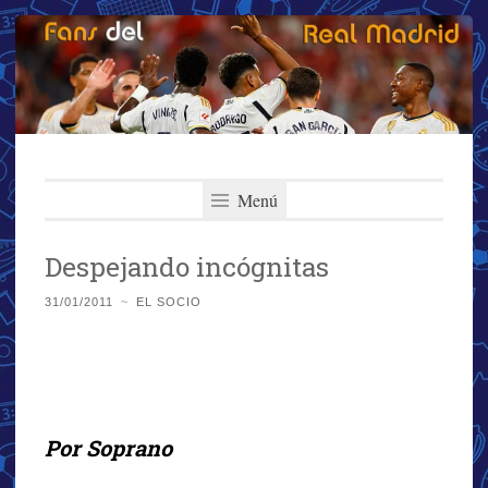
Fans del Real
Saltar
El primer y más importante blog del Real Madrid
al
Menú
Madrid
contenido
Despejando incógnitas
31/01/2011
~
EL SOCIO
Por Soprano