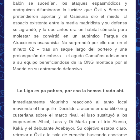
balón se sucedían, los ataques espasmódicos y
anárquicos difuminaron la lucidez que Özil y Benzema
pretendieron aportar y el Osasuna olió el miedo. El
espacio existente entre la media madridista y su defensa
se agrandó, y lo que antes era un hábitat cómodo para
molestar se convirtió en un auténtico Parque de
Atracciones osasunista. No sorprendió por ello que en el
minuto 62 – tras un saque largo del portero y una
prolongación de cabeza – el agudo Camuñas adelantara
a su equipo beneficiándose de la ONG montada por el
Madrid en su entramado defensivo.
…
La Liga es pa pobres, por eso la hemos tirado ahí.
Inmediatamente Mourinho reaccionó al tanto local
moviendo el banquillo. Decidido a acometer una blitzkrieg
custeriana sobre el marco rival, el luso sustituyó a los
inoperantes Albiol, Lass y Di María por el trío Alonso,
Kaká y el debutante Adebayor. Su objetivo estaba claro,
retrasar a Özil a la sala de creación buscando asociarse