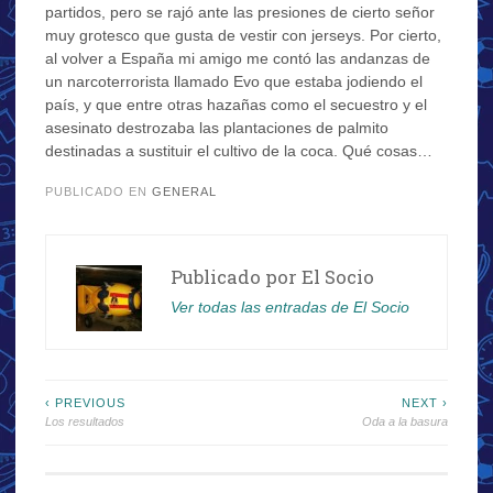
partidos, pero se rajó ante las presiones de cierto señor
muy grotesco que gusta de vestir con jerseys. Por cierto,
al volver a España mi amigo me contó las andanzas de
un narcoterrorista llamado Evo que estaba jodiendo el
país, y que entre otras hazañas como el secuestro y el
asesinato destrozaba las plantaciones de palmito
destinadas a sustituir el cultivo de la coca. Qué cosas…
PUBLICADO EN
GENERAL
Publicado por
El Socio
Ver todas las entradas de El Socio
Navegación
‹ PREVIOUS
NEXT ›
Los resultados
Oda a la basura
de
entradas