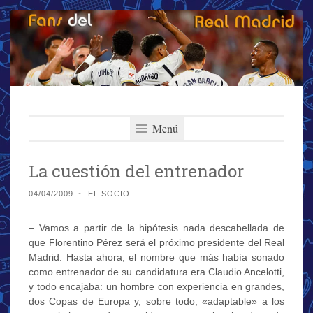
Fans del Real
Saltar
El primer y más importante blog del Real Madrid
al
Menú
Madrid
contenido
La cuestión del entrenador
04/04/2009
~
EL SOCIO
– Vamos a partir de la hipótesis nada descabellada de
que Florentino Pérez será el próximo presidente del Real
Madrid. Hasta ahora, el nombre que más había sonado
como entrenador de su candidatura era Claudio Ancelotti,
y todo encajaba: un hombre con experiencia en grandes,
dos Copas de Europa y, sobre todo, «adaptable» a los