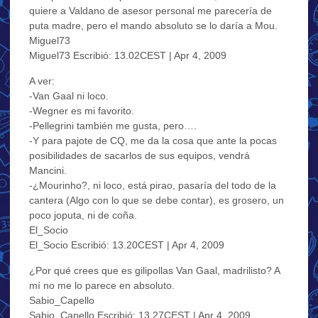
quiere a Valdano de asesor personal me parecería de
puta madre, pero el mando absoluto se lo daría a Mou.
Miguel73
Miguel73 Escribió: 13.02CEST | Apr 4, 2009
A ver:
-Van Gaal ni loco.
-Wegner es mi favorito.
-Pellegrini también me gusta, pero….
-Y para pajote de CQ, me da la cosa que ante la pocas
posibilidades de sacarlos de sus equipos, vendrá
Mancini.
-¿Mourinho?, ni loco, está pirao, pasaría del todo de la
cantera (Algo con lo que se debe contar), es grosero, un
poco joputa, ni de coña.
El_Socio
El_Socio Escribió: 13.20CEST | Apr 4, 2009
¿Por qué crees que es gilipollas Van Gaal, madrilisto? A
mí no me lo parece en absoluto.
Sabio_Capello
Sabio_Capello Escribió: 13.27CEST | Apr 4, 2009