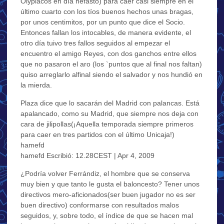
Olypiacos en día nefasto) para caer casi siempre en el
último cuarto con los tíos buenos hechos unas bragas,
por unos centimitos, por un punto que dice el Socio.
Entonces fallan los intocables, de manera evidente, el
otro día tuivo tres fallos seguidos al empezar el
encuentro el amigo Reyes, con dos ganchos entre ellos
que no pasaron el aro (los `puntos que al final nos faltan)
quiso arreglarlo alfinal siendo el salvador y nos hundió en
la mierda.
Plaza dice que lo sacarán del Madrid con palancas. Está
apalancado, como su Madrid, que siempre nos deja con
cara de jilipollas(¡Aquella temporada siempre primeros
para caer en tres partidos con el último Unicaja!)
hamefd
hamefd Escribió: 12.28CEST | Apr 4, 2009
¿Podría volver Ferrándiz, el hombre que se conserva
muy bien y que tanto le gusta el baloncesto? Tener unos
directivos mero-aficionados(ser buen jugador no es ser
buen directivo) conformarse con resultados malos
seguidos, y, sobre todo, el índice de que se hacen mal