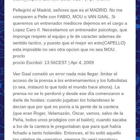
Pellegrini al Madrid, señores que es el MADRID. No me
comparen a Pelle con FABIO, MOU o VAN GAAL. Si
queremos un entrenador mediocre dejemos en el cargo a
Lopez Caro II. Necesitamos un entrenador psicologo, que
imponga respeto al equipo y le de caracter ademas de
sentido tactico, y puesto que el mejor en esto(CAPELLO)
esta imposible no veo otra opcion que no sea MOU.
proclo
proclo Escribió: 13.56CEST | Apr 4, 2009
Van Gaal cometió un error nada más llegar: limitar el
acceso de la prensa a los entrenamientos y los futbolistas
(o sea, instauró lo que todo el mundo hace ahora). La
prensa no se lo perdonó y desde ese día comenzaron a
darle de hostias: cuando jugaban los holandeses le
decían que por qué no ponía a la gente de la cantera
(que eran Roger, Velamazán, Oscar, vamos, salvo de la
Peña, todos unos prodigios con el balón); cuando sacaba
a los de la cantera le preguntaban que para qué había
fichado a tanto holandés. Entonces, el tío soltó aquello
tan célebre de «negativo, siempre (lo veis) negativo».