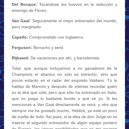
Del Bosque:
Tocándose los huevos en la selección y
enemigo de Floren.
Van Gaal:
Seguramente el mejor entrenador del mundo,
pero marginado.
Capello:
Comprometido con Inglaterra.
Ferguson:
Borracho y senil.
Rijkaard:
De vacaciones por ahí, y barcelonista.
Total, que aunque incluyamos a no ganadores de la
Champions el abanico no sólo es estrecho, sino que
pocos estarán en el radar del exquisito Valdano. Tú le
hablas de Mancini y después de intentar recordar quién
es te dirá que síiiiii, pero que sólo ha entrenado en Italia,
que no juega lo bastante bonito o qué sé yo. Si les
mencionas a Van Gaal directamente se reirá, y otro que
siempre me ha gustado mucho, Hiddink, ya está un poco
de vuelta de todo. Así pues, si la idea de don Jorge no es
traerse al segundo entreandor de algún equipo puntero
de Europa, las únicas posibilidades que se me ocurren