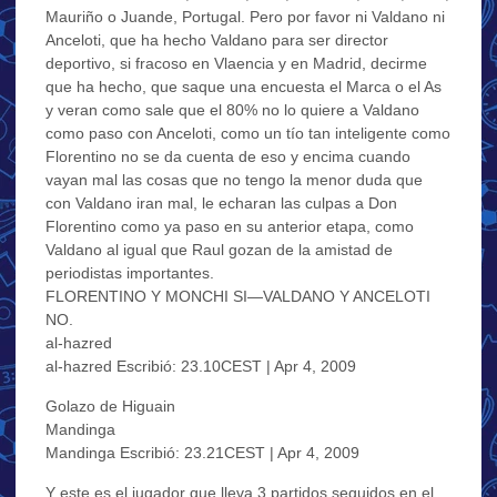
Mauriño o Juande, Portugal. Pero por favor ni Valdano ni
Anceloti, que ha hecho Valdano para ser director
deportivo, si fracoso en Vlaencia y en Madrid, decirme
que ha hecho, que saque una encuesta el Marca o el As
y veran como sale que el 80% no lo quiere a Valdano
como paso con Anceloti, como un tío tan inteligente como
Florentino no se da cuenta de eso y encima cuando
vayan mal las cosas que no tengo la menor duda que
con Valdano iran mal, le echaran las culpas a Don
Florentino como ya paso en su anterior etapa, como
Valdano al igual que Raul gozan de la amistad de
periodistas importantes.
FLORENTINO Y MONCHI SI—VALDANO Y ANCELOTI
NO.
al-hazred
al-hazred Escribió: 23.10CEST | Apr 4, 2009
Golazo de Higuain
Mandinga
Mandinga Escribió: 23.21CEST | Apr 4, 2009
Y este es el jugador que lleva 3 partidos seguidos en el